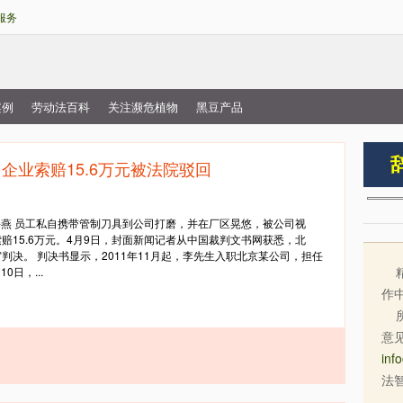
跳
服务
转
到
主
要
案例
劳动法百科
关注濒危植物
黑豆产品
内
容
企业索赔15.6万元被法院驳回
闻记者 叶海燕 员工私自携带管制刀具到公司打磨，并在厂区晃悠，被公司视
15.6万元。4月9日，封面新闻记者从中国裁判文书网获悉，北
决。 判决书显示，2011年11月起，李先生入职北京某公司，担任
精
日，...
作
所
意
inf
法