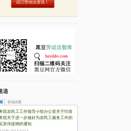
试订劳动法资讯！
速递
规
（活动标签）
各地法规
务院农民工工作领导小组办公室关于印发
务院关于进一步做好为农民工服务工作的
见宣传提纲的通知
布日期:
2014/10/14