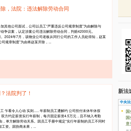
开除，法院：违法解除劳动合同
加其他公司面试，公司以员工“严重违反公司规章制度”为由解除与
动争议案，认定涉案公司违法解除劳动合同，判赔42000元。
公司。2024年7月，该物业公司老板从同行公司的工作人员处得知，赵某
司规章制度”为由将赵某开除，...
新法
利？法院判了！
中央法
 乍看令人心动 实则...... 年薪制员工遭解约 公司拒付未休年休假
国
同，双方约定薪资实行年薪制，每月固定薪资4.5万元，且不纳入考勤
国
为由，单方解除劳动关系。因员工手册中规定“实行年薪制的员工不同时
意
工资。因协商未果，...
发