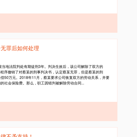
告无罪后如何处理
骗被当地法院判处有期徒刑3年。判决生效后，该公司解除了双方的
监督程序撤销了对蔡某的刑事判决书，认定蔡某无罪，但是蔡某的刑
50万元。2018年11月，蔡某要求公司恢复双方的劳动关系，并要
的社会保险费。那么，职工因错判被解除劳动合同...
法律不予支持！