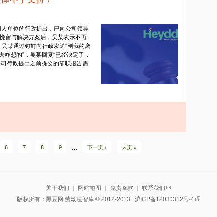
向用人单位的行政提出，已向公司领导
出挽留与解决方案后，吴某表示不再
7日吴某通过钉钉向行政发送“刚我的离
去咋想的”，吴某回复“已经决定了，
向公司行政提出之前提交的辞职报告需
6
7
8
9
…
下一页 ›
末页 »
关于我们
｜
网站地图
｜
免责条款
｜
联系我们
版权所有：黑豆网|劳动法智库 © 2012-2013
沪ICP备12030312号-4