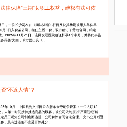
法律保障“三期”女职工权益，维权有法可依
肖）近日，一位长沙网友在《问法湖南》栏目反映其孕期被用人单位单
10月3日入职某公司，担任主播一职，双方签订了劳动合同，约定
。2025年11月21日，该网友经医院确证怀孕1个半月，并将此事告
务调整”为由，单方面出具《...
否“不近人情”？
025年10月，中国裁判文书网公布胖东来劳动争议案：一位入职12
货，未第一时间接待挑选商品的顾客，被公司依制度以“严重违纪”解
定员工明知公司制度而违规，公司解除合同合法合理。 文书公开后迅
，虽有过错但不应受开除处分；...