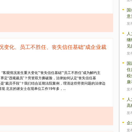
国
意
发
人
继
情况变化、员工不胜任、丧失信任基础”成企业裁
见
发
国
住
“客观情况发生重大变化”“丧失信任基础”“员工不胜任”成为解约主
税
界定“违规裁员”？劳资双方撕破脸，法律如何认定“丧失信任基
康
还是“裁员手段”？我们结合近期法院案例，理清这些劳资问题的法律边
 北京的谢女士在现单位工作19年多，...
发
人
高
发
企
发