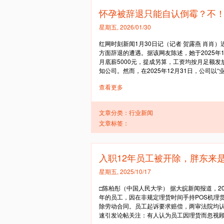
怀孕被辞退只能自认倒霉？不！
星期五, 2026/01/30
红网时刻新闻1月30日记（记者 贺露燕 肖
方面辞退的遭遇。据该网友陈述，她于2025年
月底薪5000元，提成另算，工资均按月足额发放
知公司。然而，在2025年12月31日，公司以“业
查看更多
文章分类：
行业新闻
文章标签：
入职12年员工被开除，胖东来是
星期五, 2025/10/17
□陈柏彤（中国人民大学） 据大皖新闻报道，2
年的员工，因在非规定理货时间手持POS机理
除劳动合同。员工起诉要求赔偿，两审法院均认
速引发论帖关注：有人认为员工因理货而忽视顾客