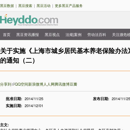
跳
黑豆数据
|
黑豆搜索
|
黑豆活动
|
更多黑豆产品服务
转
到
主
要
首页
黑豆资讯播报
黑豆视点
法规|案例
劳动法百科
关注濒危
主
内
菜
关于实施《上海市城乡居民基本养老保险办法
容
单
的通知（二）
分享到
QQ空间
新浪微博
人人网
腾讯微博
豆瓣
批准日期:
2014/11/25
发布日期:
2014/11/2
实施日期:
2014/12/01
主文: