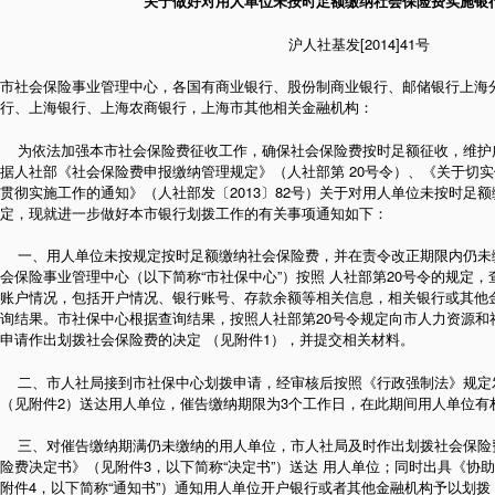
关于做好对用人单位未按时足额缴纳社会保险费实施银
沪人社基发[2014]41号
市社会保险事业管理中心，各国有商业银行、股份制商业银行、邮储银行上海
行、上海银行、上海农商银行，上海市其他相关金融机构：
为依法加强本市社会保险费征收工作，确保社会保险费按时足额征收，维护
据人社部《社会保险费申报缴纳管理规定》（人社部第 20号令）、《关于切
贯彻实施工作的通知》（人社部发〔2013〕82号）关于对用人单位未按时足
定，现就进一步做好本市银行划拨工作的有关事项通知如下：
一、用人单位未按规定按时足额缴纳社会保险费，并在责令改正期限内仍未
会保险事业管理中心（以下简称“市社保中心”）按照 人社部第20号令的规定
账户情况，包括开户情况、银行账号、存款余额等相关信息，相关银行或其他
询结果。市社保中心根据查询结果，按照人社部第20号令规定向市人力资源和社
申请作出划拨社会保险费的决定 （见附件1），并提交相关材料。
二、市人社局接到市社保中心划拨申请，经审核后按照《行政强制法》规定
（见附件2）送达用人单位，催告缴纳期限为3个工作日，在此期间用人单位有
三、对催告缴纳期满仍未缴纳的用人单位，市人社局及时作出划拨社会保险
险费决定书》（见附件3，以下简称“决定书”）送达 用人单位；同时出具《协
附件4，以下简称“通知书”）通知用人单位开户银行或者其他金融机构予以划拨