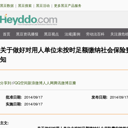
跳
黑豆数据
|
黑豆搜索
|
黑豆活动
|
更多黑豆产品服务
转
到
主
要
首页
黑豆资讯播报
黑豆视点
法规|案例
劳动法百科
关注濒危
主
内
菜
关于做好对用人单位未按时足额缴纳社会保险
容
单
知
分享到
QQ空间
新浪微博
人人网
腾讯微博
豆瓣
批准日期:
2014/09/17
发布日期:
2014/09/1
实施日期:
2014/09/17
主文: