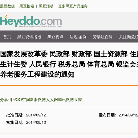
跳
黑豆数据
|
黑豆搜索
|
黑豆活动
|
更多黑豆产品服务
转
到
主
要
首页
黑豆资讯播报
黑豆视点
法规|案例
劳动法百科
关注濒危
主
内
菜
国家发展改革委 民政部 财政部 国土资源部 
容
单
生计生委 人民银行 税务总局 体育总局 银监
养老服务工程建设的通知
分享到
QQ空间
新浪微博
人人网
腾讯微博
豆瓣
批准日期:
2014/09/12
发布日期:
2014/09/1
实施日期:
2014/09/12