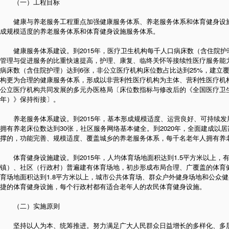
（一）工程目标
健康与养老服务工程重点加强健康服务体系、养老服务体系和体育健身设施
成规模适度的养老服务体系和体育健身设施服务体系。
健康服务体系建设。到2015年，医疗卫生机构每千人口病床数（含住院护理）达
管理与促进服务的比重快速提高，护理、康复、临终关怀等接续性医疗服务能
病床数（含住院护理）达到6张，非公立医疗机构床位数占比达到25%，建立
构更为合理的健康服务体系，形成以非营利性医疗机构为主体、营利性医疗机
公立医疗机构共同发展的多元办医格局〔床位数指标与修改后的《全国医疗卫生服务
年）》保持衔接〕。
养老服务体系建设。到2015年，基本形成规模适度、运营良好、可持续发
拥有养老床位数达到30张，社区服务网络基本健全。到2020年，全面建成以
撑的，功能完善、规模适度、覆盖城乡的养老服务体系，每千名老年人拥有养老床
体育健身设施建设。到2015年，人均体育场地面积达到1.5平方米以上，
镇）、社区（行政村）普遍建有体育场地，初步形成布局合理、广覆盖的体育健
育场地面积达到1.8平方米以上，城市公共体育场、群众户外健身场地和公众
捷的体育健身设施，每个行政村都有适合老年人的农民体育健身设施。
（二）实施原则
坚持以人为本、统筹推进。努力满足广大人民群众日益增长的多样化、多层