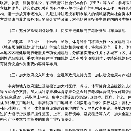
联营、参股、租赁等途径，采取政府和社会资本合作（PPP）等方式，参与医
立机构改革。结合党政机关和国有企事业单位培训疗养机构改革工作，将符合
构。进一步放宽市场准入，凡是法律法规没有明令禁入的领域都要向社会资本
方对健康与养老服务项目的资金支持政策，对包括民间投资主体在内的各类投
（二）充分发挥规划引领作用，切实推进健康与养老服务项目布局落地
发展改革、卫生计生、中医药、民政、体育等部门将加强行业发展规划引导
《城市居住区规划设计规范》等城市规划相关标准时，将完善医疗、养老、体
本地区区域健康与养老服务专项设施规划，分解落实建设任务；各城市（区、
制性详细规划、重要地块修建性详细规划以及有关专项规划时，要统筹规划各
育健身设施作为重要内容科学布局。
（三）加大政府投入和土地、金融等政策支持力度，加快建设健康与养老
中央和地方政府通过基建投资加大对医疗、养老、体育健身设施建设的支持
等方式给予支持。加大福利彩票和体育彩票公益金对养老和体育健身设施建设
立“绿色通道”，采取网上申报、集中办理等形式提高行政效率。医疗、养老、
规划和年度用地计划。非营利项目用地可按《划拨用地目录》实行划拨；营利
强化对医疗、养老、体育健身设施建设用地的监管，严禁改变用途。各地方要
过扩大银行贷款抵押担保范围、上市、发行债券、融资租赁等方式，加大金融
融和产业资本共同筹资的健康产业投资基金。
（四）发挥价格、税收、政府购买服务等支持作用，促进健康与养老服务