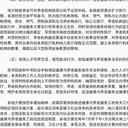
地方财政资金可对养老机构按床位给予运营补贴。各级政府逐步扩大医疗、
围，各类经营主体平等参与。民办医疗机构用电、用水、用气、用热与公办医
构用电、用水、用气、用热按居民生活类价格执行。除公立医疗、养老机构提
策执行外，其他服务主要实行经营者自主定价。同时加强对服务价格行为的监
按照税收法律法规的规定，享受相关税收优惠政策。对非营利性医疗、养老机
费，对营利性医疗、养老机构建设要减半征收有关行政事业性收费，对养老机
性收费。将符合条件的各类医疗机构纳入医疗保险定点范围。建立各类医疗机
机构的数量、规模以及大型医用设备配置的限制。
（五）加强人才培养交流，规范执业行为，创造健康与养老服务业良好的
高等院校和中等职业学校增设健康与养老服务相关专业和课程，加大人才培
机制，各类机构工作人员在职称评定、科研立项、技能鉴定、职业培训等方面
执业。非营利性机构原则上不得转变为营利性机构，确需转变的，需依法办理
疗、养老机构的合作机制。加强对医疗、养老、体育健身机构服务质量、服务
管。维护各类投资主体合法权益，营造良好环境，促进健康与养老服务业健康
各地方要按照本通知精神，抓紧部署加快推进健康与养老服务工程有关工作
局制定项目实施方案，提出项目清单及吸引社会资本的具体安排，纳入项目库
发布，定期采取业主招标等方式实现与社会资本对接，并及时调整项目库和项
健康与养老服务工程信息报送制度，各地方要在每年7月和下年1月分两次将上
送国家发展改革委、民政部、卫生计生委、体育总局。报送信息的主要内容包